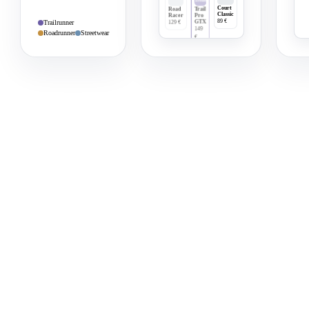
Treffer
Court
Road
Trail
Classic
Racer
Pro
Trailrunner
89 €
GTX
129 €
149
Roadrunner
Streetwear
€