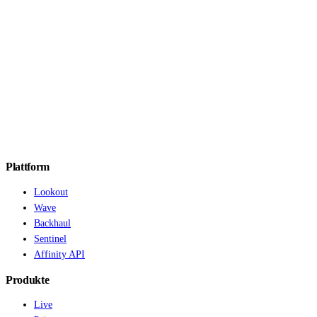
Plattform
Lookout
Wave
Backhaul
Sentinel
Affinity API
Produkte
Live