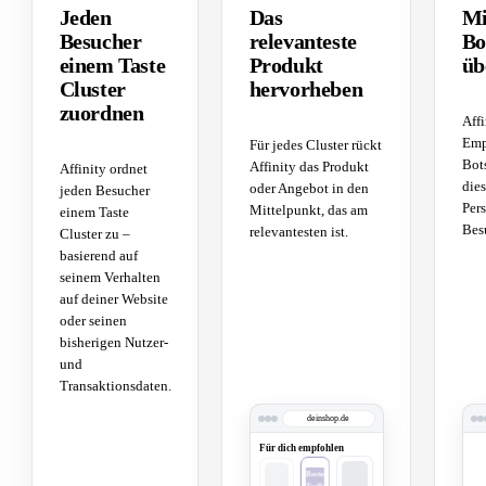
Jeden
Das
Mi
Besucher
relevanteste
Bo
einem Taste
Produkt
üb
Cluster
hervorheben
zuordnen
Affi
Emp
Für jedes Cluster rückt
Bot
Affinity das Produkt
Affinity ordnet
dies
oder Angebot in den
jeden Besucher
Pers
Mittelpunkt, das am
einem Taste
Bes
relevantesten ist.
Cluster zu –
basierend auf
seinem Verhalten
auf deiner Website
oder seinen
bisherigen Nutzer-
und
Transaktionsdaten.
deinshop.de
Für dich empfohlen
Bester