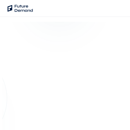
PLATTFORM
Audience Intelligence
✦
Taste-Cluster-Technologie
Lookout
Nachfrageprognose
LOOKOUT ·
VERKAUFSPROGNOSE
Berlin · 14. März ·
Wave
1.840 Plätze
Social Media Kampagnen
Verkauft
Prognose
Backhaul
BISHER
ZYKLUSEND
Automatische Segmentierung
76,0 %
VERKAUFT
42,7
%
Sentinel
Frag deine Daten
HEUTE
100%