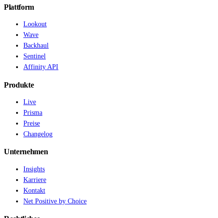
Plattform
Lookout
Wave
Backhaul
Sentinel
Affinity API
Produkte
Live
Prisma
Preise
Changelog
Unternehmen
Insights
Karriere
Kontakt
Net Positive by Choice