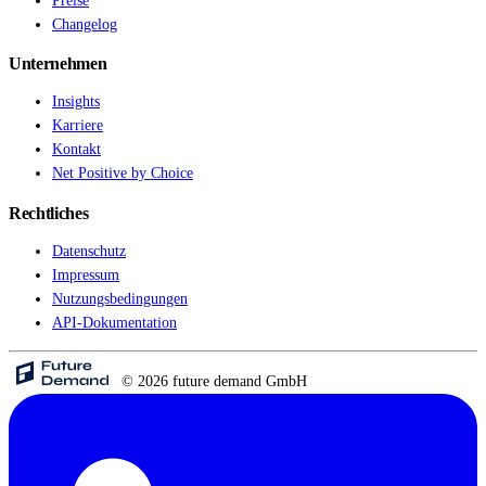
Preise
Changelog
Live Entertainment
Unternehmen
Künstleragenturen
Insights
Karriere
Performing Arts
Kontakt
Net Positive by Choice
Veranstalter, Festivals & Nightlife
Rechtliches
Recruiting & Employer Branding
Datenschutz
Impressum
RESOURCES
Nutzungsbedingungen
API-Dokumentation
Erfolgsgeschichten
Insights
© 2026 future demand GmbH
Newsletter