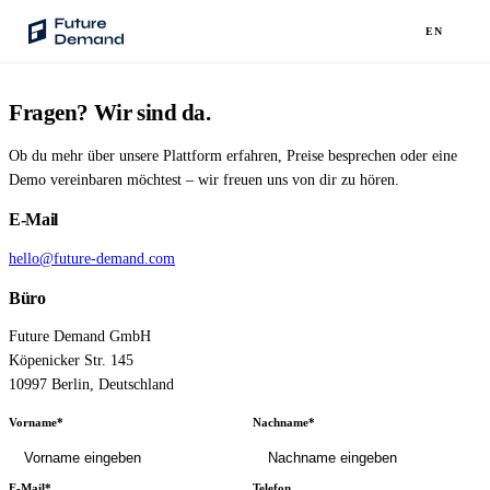
EN
Fragen? Wir sind da.
PLATTFORM
Audience Intelligence
Ob du mehr über unsere Plattform erfahren, Preise besprechen oder eine
✦
Taste-Cluster-Technologie
Demo vereinbaren möchtest – wir freuen uns von dir zu hören.
E-Mail
Lookout
Nachfrageprognose
hello@future-demand.com
Büro
Wave
Social Media Kampagnen
Future Demand GmbH
Köpenicker Str. 145
Backhaul
10997 Berlin, Deutschland
Automatische Segmentierung
Vorname*
Nachname*
Sentinel
Frag deine Daten
E-Mail*
Telefon