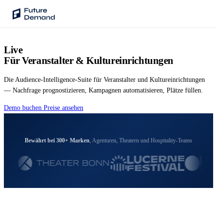
Live
PLATTFORM
Für Veranstalter & Kultureinrichtungen
Audience Intelligence
✦
Taste-Cluster-Technologie
Die Audience-Intelligence-Suite für Veranstalter und Kultureinrichtungen
— Nachfrage prognostizieren, Kampagnen automatisieren, Plätze füllen.
Lookout
Demo buchen
Preise ansehen
Nachfrageprognose
Wave
Bewährt bei 300+ Marken
, Agenturen, Theatern und Hospitality-Teams
Social Media Kampagnen
Backhaul
Automatische Segmentierung
Sentinel
Frag deine Daten