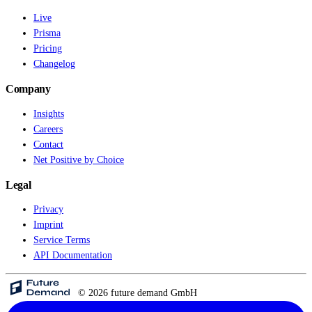
Live
Prisma
Pricing
Changelog
Company
Insights
Careers
Contact
Net Positive by Choice
Legal
Privacy
Imprint
Service Terms
API Documentation
© 2026 future demand GmbH