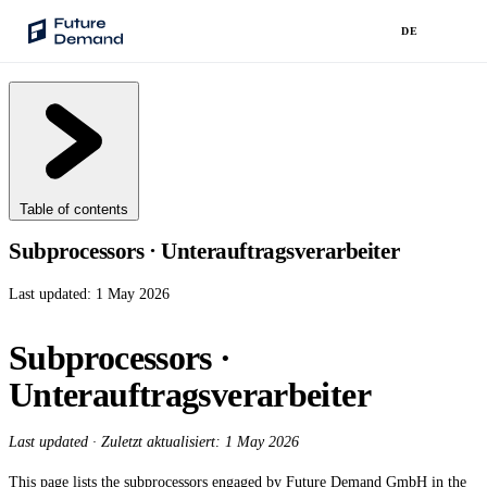
DE
PLATFORM
Audience Intelligence
✦
Taste Cluster Technology
Table of contents
Lookout
Subprocessors · Unterauftragsverarbeiter
Demand Prediction for Events
Last updated: 1 May 2026
Wave
Social Media Campaigns
Subprocessors ·
Backhaul
Unterauftragsverarbeiter
Automated Customer Segmentation
Sentinel
Last updated · Zuletzt aktualisiert: 1 May 2026
Ask Your Data
This page lists the subprocessors engaged by Future Demand GmbH in the