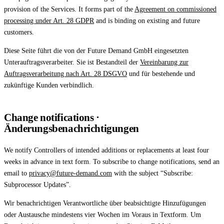
Affinity
provision of the Services. It forms part of the
Agreement on commissioned
Product Recommendations API
processing under Art. 28 GDPR
and is binding on existing and future
customers.
PLANS
Diese Seite führt die von der Future Demand GmbH eingesetzten
Live
Unterauftragsverarbeiter. Sie ist Bestandteil der
Vereinbarung zur
For Promoters & Arts Organisations
Auftragsverarbeitung nach Art. 28 DSGVO
und für bestehende und
zukünftige Kunden verbindlich.
Prisma
For Marketing Teams & Agencies
Change notifications ·
Änderungsbenachrichtigungen
Find your plan
Compare products & pricing
We notify Controllers of intended additions or replacements at least four
weeks in advance in text form. To subscribe to change notifications, send an
USE CASES
email to
privacy@future-demand.com
with the subject “Subscribe:
Agencies
Subprocessor Updates”.
Hotels & Regions
Wir benachrichtigen Verantwortliche über beabsichtigte Hinzufügungen
oder Austausche mindestens vier Wochen im Voraus in Textform. Um
In-house Teams