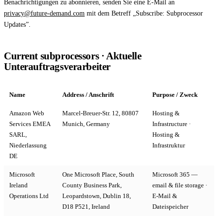
Benachrichtigungen zu abonnieren, senden Sie eine E-Mail an
privacy@future-demand.com
mit dem Betreff „Subscribe: Subprocessor
Live Entertainment
Updates”.
Artist Agencies
Current subprocessors · Aktuelle
Performing Arts
Unterauftragsverarbeiter
Promoters, Festivals & Nightlife
Name
Address / Anschrift
Purpose / Zweck
Recruiting & Employer Branding
Amazon Web
Marcel-Breuer-Str. 12, 80807
Hosting &
Services EMEA
Munich, Germany
Infrastructure ·
RESOURCES
SARL,
Hosting &
Niederlassung
Infrastruktur
Success Stories
DE
Insights
Microsoft
One Microsoft Place, South
Microsoft 365 —
Ireland
County Business Park,
email & file storage ·
Newsletter
Operations Ltd
Leopardstown, Dublin 18,
E-Mail &
D18 P521, Ireland
Dateispeicher